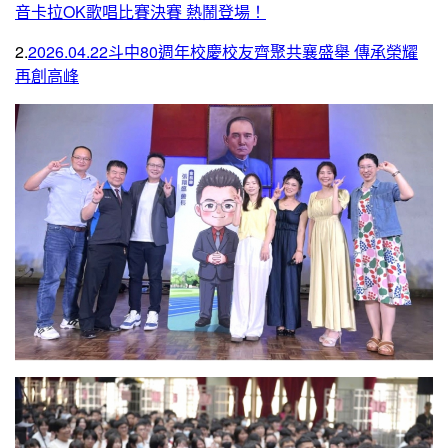
音卡拉OK歌唱比賽決賽 熱鬧登場！
2.
2026.04.22斗中80週年校慶校友齊聚共襄盛舉 傳承榮耀
再創高峰