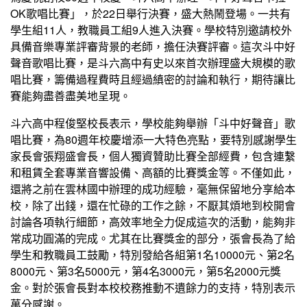
OK歌唱比賽」，於22日舉行決賽，盛大熱鬧登場。一共有
學生組11人，教職員工組9人進入決賽。學校特別邀請校外
具備音樂專業評審背景的老師，擔任決賽評審。這次斗中好
聲音歌唱比賽，是斗六高中有史以來首次辦理盛大規模的歌
唱比賽，籌備過程費時且經過縝密的討論和執行，期待讓比
賽能夠盡善盡美地呈現。
斗六高中程俊堅校長表示，學校能夠舉辦「斗中好聲音」歌
唱比賽，為80週年校慶增添一大特色亮點，要特別感謝學生
家長會張翔盛會長，個人獨資贊助比賽全部經費，包含連繫
和租賃全套專業音響設備、高額的比賽獎金等。不僅如此，
還將之前在雲林國中辦理的成功經驗，毫無保留地分享給本
校，除了出錢，還在忙碌的工作之餘，不厭其煩地到校開會
討論各項執行細節，高效率地全力促成這次的活動，能夠非
常成功圓滿的完成。尤其在比賽獎金的部分，張會長為了給
學生和教職員工鼓勵，特別發給各組第1名10000元、第2名
8000元、第3名5000元，第4名3000元，第5名2000元獎
金。對於張會長對本校校務推動不遺餘力的支持，特別表示
萬分感謝。