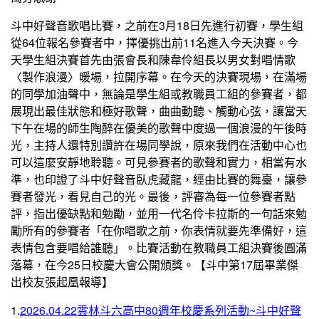
斗中好聲音歌唱比賽，之前在3月18日先進行初賽，學生組
從64位報名參賽者中，擇優挑出前11名進入今天決賽。今
天學生組決賽首先由張會長和陳韋伶組長以男女對唱情歌
〈製作浪漫〉暖場，拉開序幕。在今天的決賽現場，在滿場
的同學加油聲中，無論是學生組或教職員工組的參賽者，都
展現出最佳狀態和極好歌聲，曲曲動聽、觸動心弦，讓當天
下午在場的師生陶醉在優美的歌聲中度過一個浪漫的午後時
光，主持人還特別讚許在場同學說，原來我們在活動中心也
可以這麼安靜地聆聽。可見參賽者的歌聲和實力，相當有水
準，也印證了斗中好聲音臥虎藏龍，經由比賽的舞臺，讓參
賽者發光，看見自己的光。最後，評審為每一位參賽者點
評，指出優缺點和勉勵，並用一代名伶卡拉斯的一句話來勉
勵所有的參賽者「在你唱歌之前，你表情就要先準備好，這
表情包含要唱給誰聽」。比賽活動在教職員工組決賽後圓滿
落幕，在今25日校慶大會公開頒獎。【斗中第17屆畢業傑
出校友張起凰報導】
1.
2026.04.22雲林斗六高中80週年校慶系列活動~斗中好聲