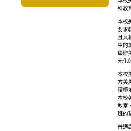
科教
本校
要求
且具
生的
舉辦
元化
本校
方美
積極
本校
教室
班的
普通