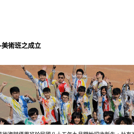
-美術班之成立
美術資賦優異班於民國八十五年九月開始招收新生，計有