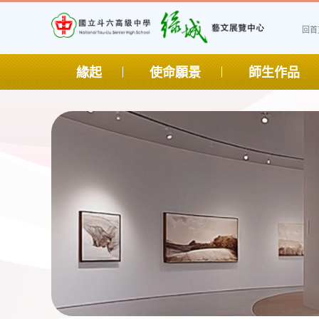
1344-2102
回首
緣起
使命願景
師生作品