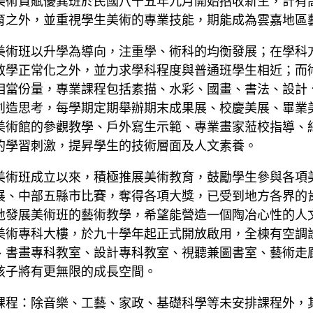
育之外，並重視學生美術的專業技能，期能成為雲嘉地區
美術班以升學為導向，注重學、術科的均衡發展；在學科
教學正常化之外，並力求學科程度與普通班學生相近；而
相當份量，專業課程包括素描、水彩、國畫、書法、設計
創造思考，每學期定期舉辦期末成果展、校慶美展、畢業
美術館的參觀教學、戶外寫生示範、專業畫家蒞校指導、
的學習刺激，提昇學生的技術層面及人文素養。
美術班成立以來，積極推展美術教育，鼓勵學生參與各項
展、中部五縣市比賽，奪得各項大獎，已受到地方各界的
地發展美術班的藝術教學，希望能營造一個陶冶心性的人
美術專科大樓，於九十學年起正式開放啟用，全棟有空調
、書畫專科教室、設計專科教室、視聽兼圖書室、藝術走
孩子將有更無限的成長空間。
課程：除音樂、工藝、家政、基礎科學等未安排課程外，