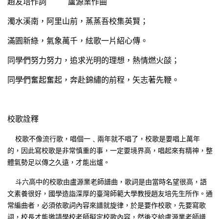
趙友培作詞 盧源業作曲
濁水溪南，阿里山前，蒸蒸吾校集英賢；
滿園新綠，氣象萬千，絃歌一片紹心傳。
同學們努力努力，追求光明的理想，熱情燃火燄；
同學們奮起奮起，奔赴錦繡的前程，矢志著先鞭。
校歌詮釋
校歌不像流行歌，唱個一﹑兩年就不唱了，校歌是要唱上萬年
的，因此寫校歌是非常慎重的事，一定要境界高，唱起來有精神，整
體氣勢足以傳之久遠，才能出爐。
斗六高中的校歌由盧源業老師譜曲，歌詞是由當時名望很高，語
文素養很好，國學造詣深厚的臺灣師範大學教授趙友培先生所作。通
常編曲者，必須依歌詞內容來譜就旋律，於是要作校歌，先要寫歌
詞，校長才能邀請學校老師擬定校歌內容，然後交給盧源業老師譜