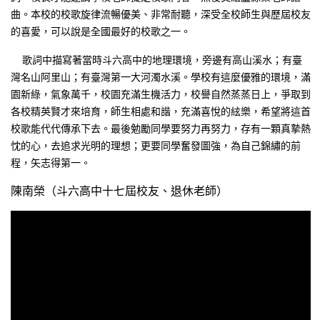
曲。本校的校歌旋律流暢優美、非常耐聽，深受全校師生與歷屆校友
的喜愛，可以說是全國最好的校歌之一。
歌詞中描寫著當時斗六高中的地理環境，旁邊有高山溪水；有臺
灣名山阿里山；有臺灣第一大河濁水溪。學校有這麼優雅的環境，滿
園新綠，氣象萬千，校園充滿生機活力，校譽自然蒸蒸日上，爭取到
各校精英賢才來培育，師生相處和諧，充滿喜悅的絃樂，希望將這首
校歌能代代傳承下去。最後勉勵同學要努力再努力，存有一顆真摯熱
忱的心，去追求光明的理想；更要同學奮發圖強，為自己錦繡的前
程，矢志得第一。
陳南榮（斗六高中十七屆校友、退休老師）