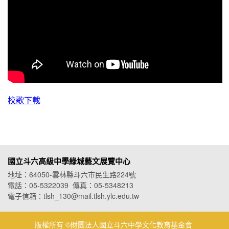
校歌下載
國立斗六高級中學綠城藝文展覽中心
地址：64050-雲林縣斗六市民生路224號
電話：05-5322039 傳真：05-5348213
電子信箱：tlsh_130@mail.tlsh.ylc.edu.tw
版權所有 ©財團法人國立斗六中學文化教育基金會