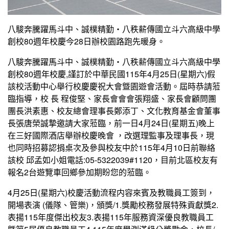
八駿奔騰躍馬斗中、誠樸精勤・八秩薪傳國立斗六高級中學
創校80週年校慶今28日辦校園路跑先暖身。
八駿奔騰躍馬斗中、誠樸精勤・八秩薪傳國立斗六高級中學
創校80週年校慶,謹訂於中華民國115年4月25日(星期六)假
該校活動中心舉行校慶慶祝大會曁園遊會活動。屆時恭請蒞
臨指導，校 長 程俊堅、家長會會會張翔盛、家長會顧問團
團長洪素惠、校友總會理事長鄭添丁、文化教育基金會董事
長張唐榮誠摯邀請大家蒞臨，前一日4月24日(星期五)晚上
在三好國際酒店舉辦校慶晚會 ，改選理監事及理事長，現
也同時招募認捐桌次及參與校友中於115年4月10日前聯絡
該校 邱孟如小姐電話:05-5322039#1120，目前北區校友有
報名2台遊覽車回鄉參加期盼您的蒞臨。
4月25日(星期六)校慶活動流程内容來賓及教職員工簽到，
開場表演 (儀隊、管樂)，頒獎/1.獎勵校務發展特殊貢獻獎2.
表揚115年度傑出校友3.表揚115年服務資深優良教職員工