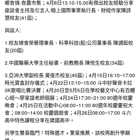
鄉食情-食農市集；4月8日13.10-15.00有傑出校友經驗分享
座談會主持及引言人:極上國際事業執行長、財經作家陳詩
慧校友(41屆)；
與談人:
1.校友總會榮譽理事長、科準科技(股)公司董事長 陳調鋌校
友(20屆)
2.中國醫藥大學主任秘書、前教務長 陳悦生校友(34屆)
3.亞洲大學副校長 黃俊杰校友(45届)；4月15日16:10~17:00
時光寶盒封存儀式；4月22日13:10~15:00 斗中好聲音卡拉
0K歌唱比賽決賽；4月20日至5月5日在學校藝文中心有百體
心經〜廖家誼老師個展；4月24日17:30~21:00 80週年校慶
晚會；4月25日在活動中心08:00~11:00 80週年校慶慶祝大
會；08:00~14:00 校慶園遊會；4月26日08:00~17:00 斗六
高中特色課程分享在建國高中。
另學生雙喜臨門！特殊選才 × 繁星推薦，該校再創升學巔