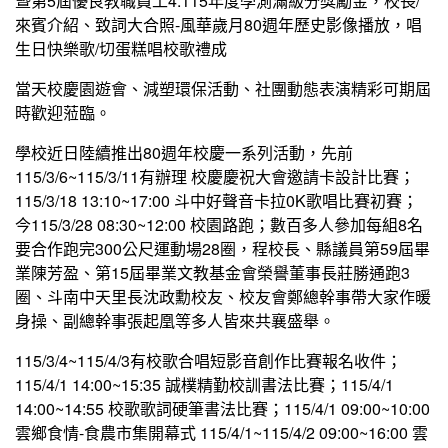
曁第5屆優良教職員工4.115年度學測滿級分獎勵金，校長/
來賓介紹、致詞大合照-風華歲月80週年歷史影像播放，唱
生日快樂歌/切蛋糕唱校歌禮成
當天校慶園遊會、減塑環保活動、社團動態表演精彩可期屆
時歡迎蒞臨。
學校近日陸續推出80週年校慶一系列活動，先前
115/3/6~115/3/11有辦理 校慶慶祝大會邀請卡設計比賽；
115/3/18 13:10~17:00 斗中好聲音卡拉0K歌唱比賽初賽；
今115/3/28 08:30~12:00 校園路跑；數百多人參加每組8名
要合作跑完300公尺運動場28圈，程校長、縣議員第59屆畢
業陳芳盈、第15屆畢業文教基金會榮譽董事長莊勝通跑3
圈、斗南中天里長沈政勳校友、校友會鄭總幹事帶大家作暖
身操、副總幹事張起凰等多人皆來共襄盛舉。
115/3/4~115/4/3有校歌合唱短影音創作比賽報名收件；
115/4/1 14:00~15:35 誠樸精勤校訓書法比賽；115/4/1
14:00~14:55 校歌歌詞硬筆書法比賽；115/4/1 09:00~10:00
雲鄉食情-食農市集開幕式 115/4/1~115/4/2 09:00~16:00 雲