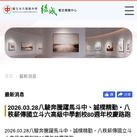
448-3891
首頁
最新消息
最新消息
2026.03.28八駿奔騰躍馬斗中、誠樸精勤・八
秩薪傳國立斗六高級中學創校80週年校慶路跑
2026.03.28八駿奔騰躍馬斗中、誠樸精勤・八秩薪傳國立斗