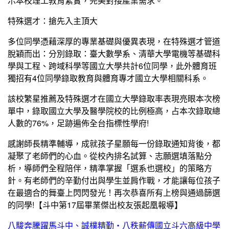
示本校理工教育紮實，完美對接產業需求。
特殊選才：搶先入主頂大
多位同學憑藉深厚的專業基礎與優異表現，在特殊選才管道
脫穎而出：分別錄取：臺大數學系、清華大學電機等基礎科
學與工程、跨域科學等國立大學共計6位同學，此外體育班
獨招有4位同學錄取教育與體育專才國立大學相關科系。
該校繁星推薦及特殊選才在國立大學錄取率表現亮眼本次榜
單中，錄取國立大學及醫學院校的比例極高，占本次錄取總
人數的76%，足跡遍佈全台指標性學府!
感謝師長精準輔導，成就孩子星願每一份錄取通知背後，都
凝聚了老師們的心血。從校內排名試算、志願選填落點分
析，導師們全程陪伴，精準掌握「選系也選校」的策略方
針。有老師們的辛勤付出與學生並肩作戰，才能讓每位孩子
在最適合的舞臺上閃閃發光！再次恭喜所有上榜與通過篩選
的同學!【斗中第17屆畢業傑出校友張起凰報導】
八駿奔騰躍馬斗中、誠樸精勤・八秩薪傳國立斗六高級中學