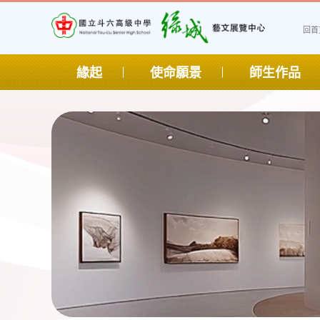
1344-2905
回首
緣起
使命願景
師生作品