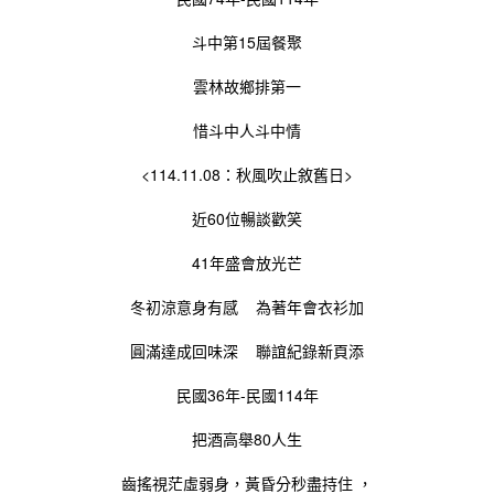
斗中第15屆餐聚
雲林故鄉排第一
惜斗中人斗中情
<114.11.08：秋風吹止敘舊日>
近60位暢談歡笑
41年盛會放光芒
冬初涼意身有感 為著年會衣衫加
圓滿達成回味深 聯誼紀錄新頁添
民國36年-民國114年
把酒高舉80人生
齒搖視茫虛弱身，黃昏分秒盡持住 ，