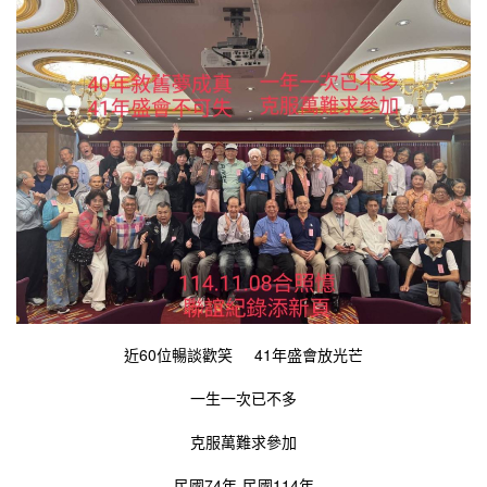
近60位暢談歡笑 41年盛會放光芒
一生一次已不多
克服萬難求參加
民國74年-民國114年