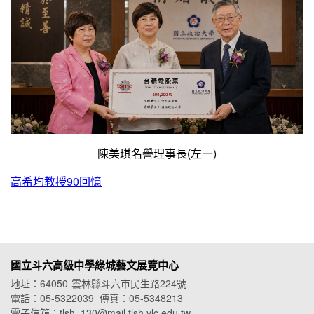
陳美琪名譽理事長(左一)
高希均教授90回憶
國立斗六高級中學綠城藝文展覽中心
地址：64050-雲林縣斗六市民生路224號
電話：05-5322039 傳真：05-5348213
電子信箱：tlsh_130@mail.tlsh.ylc.edu.tw